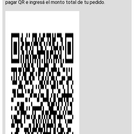
pagar QR e ingresá el monto total de tu pedido.